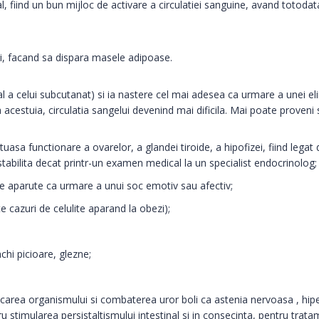
, fiind un bun mijloc de activare a circulatiei sanguine, avand totodat
lui, facand sa dispara masele adipoase.
ral a celui subcutanat) si ia nastere cel mai adesea ca urmare a unei el
cestuia, circulatia sangelui devenind mai dificila. Mai poate proveni 
uasa functionare a ovarelor, a glandei tiroide, a hipofizei, fiind legat
stabilita decat printr-un examen medical la un specialist endocrinolog;
te aparute ca urmare a unui soc emotiv sau afectiv;
 cazuri de celulite aparand la obezi);
chi picioare, glezne;
ficarea organismului si combaterea uror boli ca astenia nervoasa , hip
tru stimularea persistaltismului intestinal si in consecinta, pentru trata