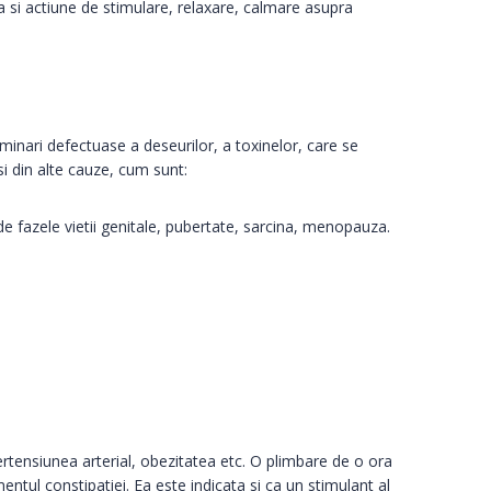
a si actiune de stimulare, relaxare, calmare asupra
iminari defectuase a deseurilor, a toxinelor, care se
si din alte cauze, cum sunt:
 de fazele vietii genitale, pubertate, sarcina, menopauza.
ertensiunea arterial, obezitatea etc. O plimbare de o ora
mentul constipatiei. Ea este indicata si ca un stimulant al