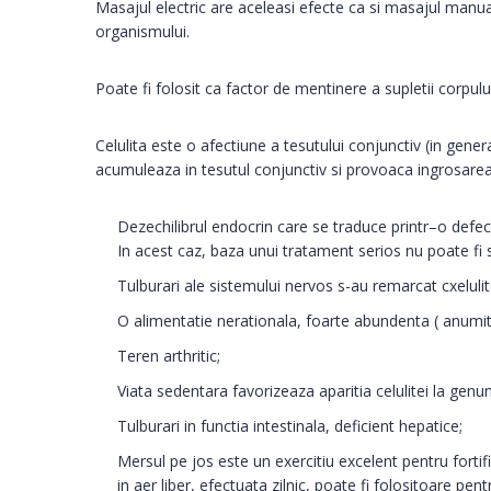
Masajul electric are aceleasi efecte ca si masajul manual
organismului.
Poate fi folosit ca factor de mentinere a supletii corpu
Celulita este o afectiune a tesutului conjunctiv (in gene
acumuleaza in tesutul conjunctiv si provoaca ingrosarea a
Dezechilibrul endocrin care se traduce printr–o defect
In acest caz, baza unui tratament serios nu poate fi 
Tulburari ale sistemului nervos s-au remarcat cxeluli
O alimentatie nerationala, foarte abundenta ( anumite
Teren arthritic;
Viata sedentara favorizeaza aparitia celulitei la genun
Tulburari in functia intestinala, deficient hepatice;
Mersul pe jos este un exercitiu excelent pentru forti
in aer liber, efectuata zilnic, poate fi folositoare pen