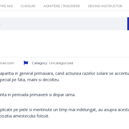
PRE NOI
CURSURI
ADMITERE / ÎNSCRIERE
DEVINO INSTRUCTOR
mail.com
Category:
Uncategorized
c aparitia in general primavara, cand actiunea razelor solare se accentu
pecial pe fata, maini si decolteu.
inta in perioada primaverii si dispar iarna.
licate pe piele si mentinute un timp mai indelungat, au asupra acest
ozitia amestecului folosit.