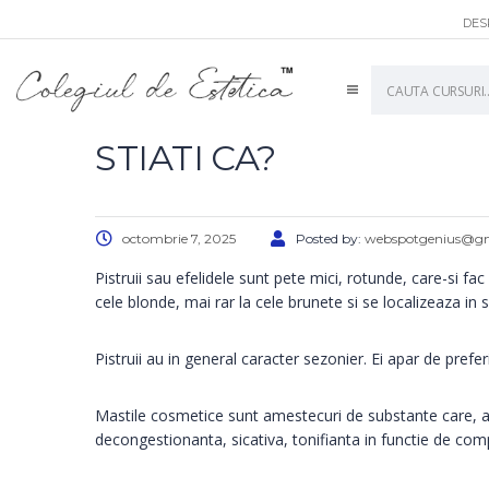
DES
English
STIATI CA?
octombrie 7, 2025
Posted by:
webspotgenius@g
Pistruii sau efelidele sunt pete mici, rotunde, care-si fa
cele blonde, mai rar la cele brunete si se localizeaza in s
Pistruii au in general caracter sezonier. Ei apar de prefer
Mastile cosmetice sunt amestecuri de substante care, ap
decongestionanta, sicativa, tonifianta in functie de comp