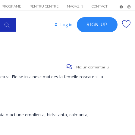
PROGRAME
PENTRU CENTRE
MAGAZIN
CONTACT
Log in
SIGN UP
Niciun comentariu
eaza. Ele se intalnesc mai des la femeile roscate si la
uia o actiune emolienta, hidratanta, calmanta,